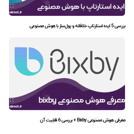
بررسی 5 ایده استارتاپ خلاقانه و پول‌ساز با هوش مصنوعی
معرفی هوش مصنوعی Bixby + بررسی 6 قابلیت آن