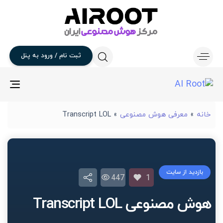
ثبت
نام
/
ورود
به
پنل
gle
ion
خانه
»
معرفی هوش مصنوعی
»
Transcript LOL
بازدید از سایت
447
1
هوش مصنوعی Transcript LOL