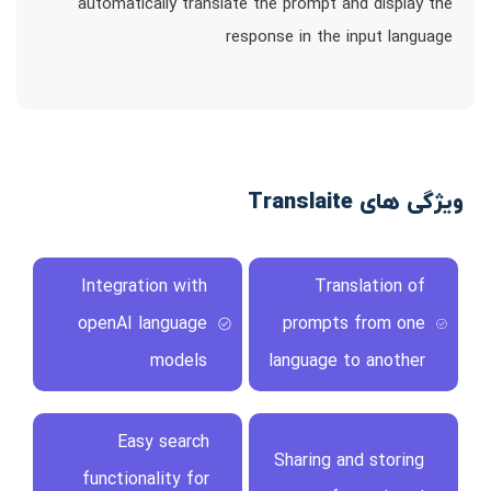
automatically translate the prompt and display the
response in the input language
ویژگی های Translaite
Integration with
Translation of
openAI language
prompts from one
models
language to another
Easy search
Sharing and storing
functionality for