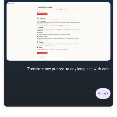
Translate any prompt to any language with ease
ترجمه