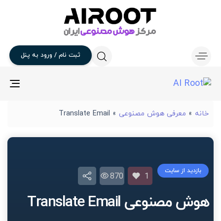
ثبت
نام
/
ورود
به
پنل
gle
ion
خانه
»
معرفی هوش مصنوعی
»
Translate Email
بازدید از سایت
870
1
هوش مصنوعی Translate Email