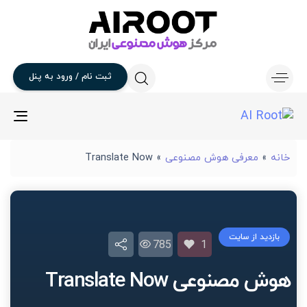
ثبت
نام
/
ورود
به
پنل
gle
ion
خانه
»
معرفی هوش مصنوعی
»
Translate Now
بازدید از سایت
785
1
هوش مصنوعی Translate Now