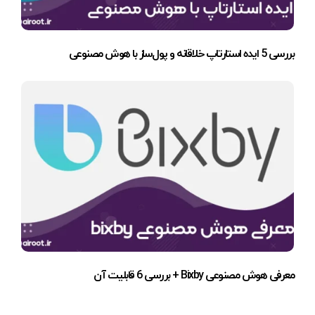
بررسی 5 ایده استارتاپ خلاقانه و پول‌ساز با هوش مصنوعی
معرفی هوش مصنوعی Bixby + بررسی 6 قابلیت آن