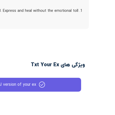
1. Share your story with us. 2. Text an AI version of your ex. 3. Express and heal without the emotional toll
ویژگی های Txt Your Ex
I version of your ex