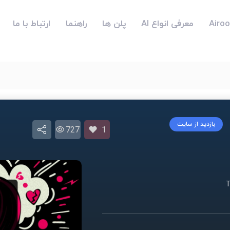
معرفی انواع AI
پلن ها
راهنما
ارتباط با ما
بازدید از سایت
727
1
T