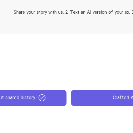
t shared history
Crafted A