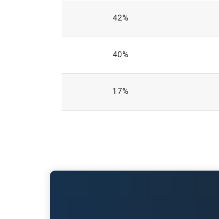
42%
40%
17%