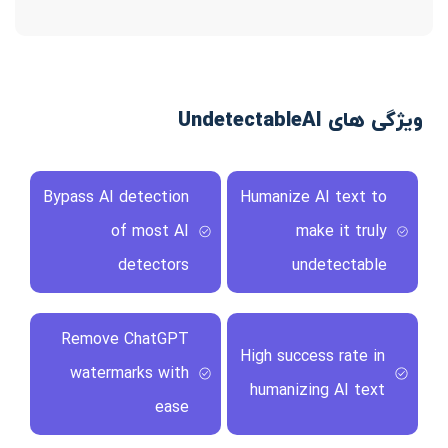
ویژگی های UndetectableAI
Bypass AI detection
Humanize AI text to
of most AI
make it truly
detectors
undetectable
Remove ChatGPT
High success rate in
watermarks with
humanizing AI text
ease