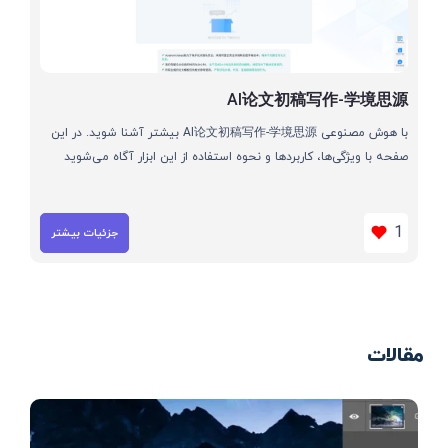
AI论文初稿写作-学境思源
با هوش مصنوعی AI论文初稿写作-学境思源 بیشتر آشنا شوید. در این
صفحه با ویژگی‌ها، کاربردها و نحوه استفاده از این ابزار آگاه می‌شوید
1
جزئیات بیشتر
مقالات