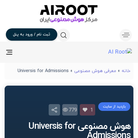
ثبت
نام
/
ورود
به
پنل
gle
ion
خانه
»
معرفی هوش مصنوعی
»
Universis for Admissions
بازدید از سایت
779
1
هوش مصنوعی Universis for
Admissions