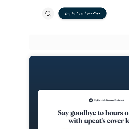
ثبت
نام
/
ورود
به
پنل