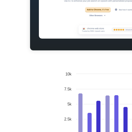
10k
7.5k
5k
2.5k