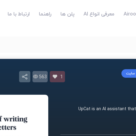
معرفی انواع AI
پلن ها
راهنما
ارتباط با ما
ز سایت
563
1
UpCat is an AI assistant tha