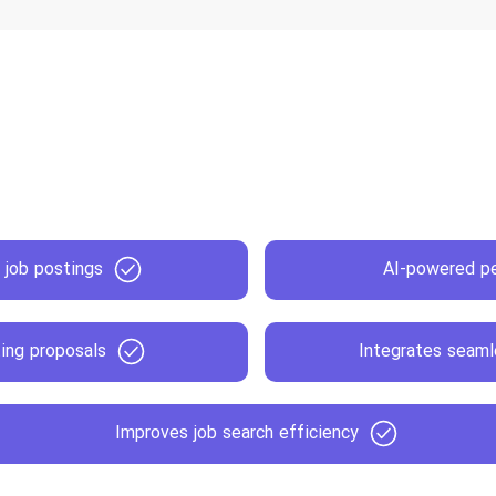
t job postings
AI-powered pe
ting proposals
Integrates seaml
Improves job search efficiency