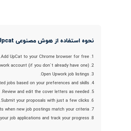
نحوه استفاده از هوش مصنوعی Upcat
1. Add UpCat to your Chrome browser for free.
2. Create an Upwork account (if you don`t already have one).
3. Open Upwork job listings.
4. UpCat will automatically generate personalized cover letters for the selected jobs based on your preferences and skills.
5. Review and edit the cover letters as needed.
6. Submit your proposals with just a few clicks.
7. Receive real-time alerts when new job postings match your criteria.
8. Monitor your job applications and track your progress