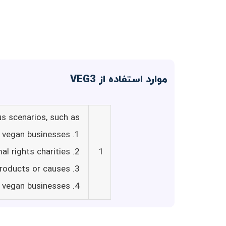
موارد استفاده از VEG3
s scenarios, such as:
1. Writing compelling product descriptions for vegan businesses
2. Crafting persuasive fundraising appeals for animal rights charities
1
3. Creating engaging social media posts promoting vegan products or causes
4. Drafting effective email marketing campaigns for vegan businesses