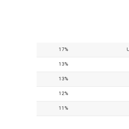
17%
13%
13%
12%
11%