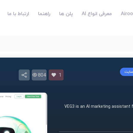
معرفی انواع AI
پلن ها
راهنما
ارتباط با ما
 سایت
804
1
VEG3 is an AI marketing assistant 