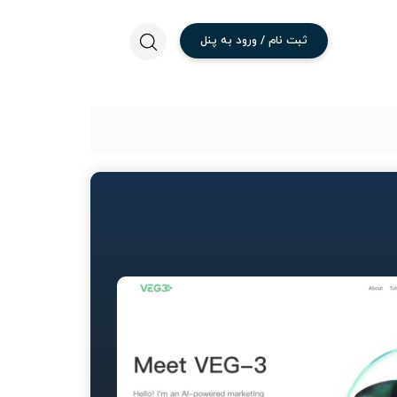
ثبت
نام
/
ورود
به
پنل