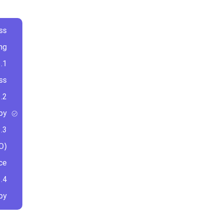
ss
ng:
s.
y.
O)
e.
y.