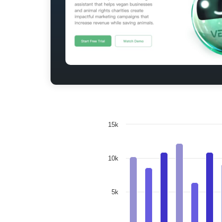
15k
10k
5k