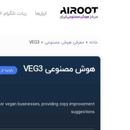
ابزارها
ربات تلگرام Airoot
خانه
»
معرفی هوش مصنوعی
»
VEG3
هوش مصنوعی VEG3
بازدید از
for vegan businesses, providing copy improvement
suggestions