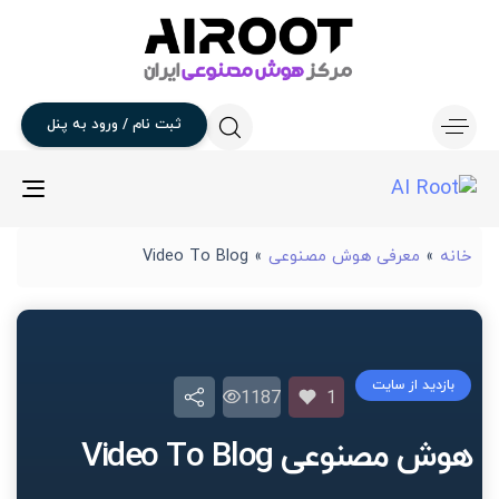
ثبت
نام
/
ورود
به
پنل
gle
ion
خانه
»
معرفی هوش مصنوعی
»
Video To Blog
بازدید از سایت
1187
1
هوش مصنوعی Video To Blog