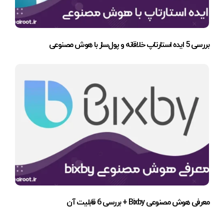
بررسی 5 ایده استارتاپ خلاقانه و پول‌ساز با هوش مصنوعی
معرفی هوش مصنوعی Bixby + بررسی 6 قابلیت آن