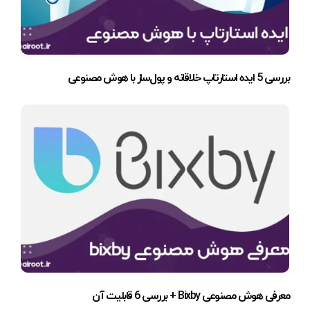
بررسی 5 ایده استارتاپ خلاقانه و پول‌ساز با هوش مصنوعی
معرفی هوش مصنوعی Bixby + بررسی 6 قابلیت آن