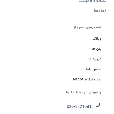
تکنولوژی را بچشید.
نمادها
دسترسی سریع
وبلاگ
پلن ها
درباره ما
تماس باما
ربات تلگرام airoot
راه‌های ارتباط با ما
026-32216815​