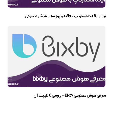
بررسی 5 ایده استارتاپ خلاقانه و پول‌ساز با هوش مصنوعی
معرفی هوش مصنوعی Bixby + بررسی 6 قابلیت آن