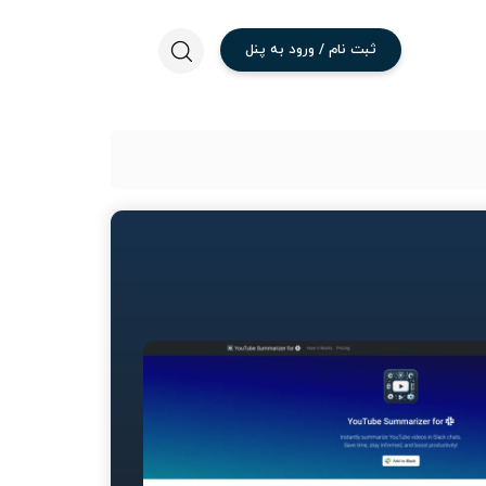
ثبت
نام
/
ورود
به
پنل