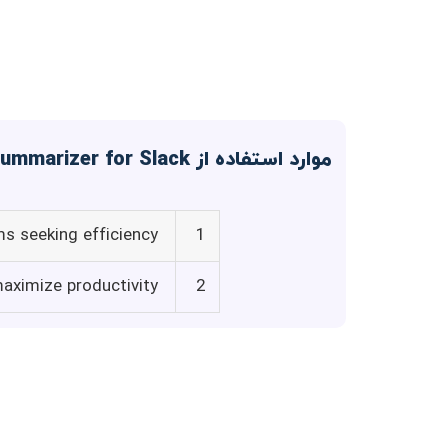
موارد استفاده از YouTube Summarizer for Slack
s seeking efficiency
1
maximize productivity
2