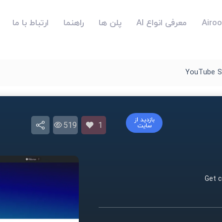
معرفی انواع AI
پلن ها
راهنما
ارتباط با ما
YouTube S
بازدید از
519
1
سایت
Get c