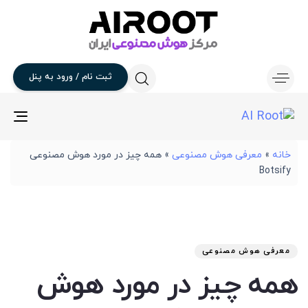
ثبت
نام
/
ورود
به
پنل
gle
ion
خانه
»
معرفی هوش مصنوعی
»
همه چیز در مورد هوش مصنوعی
Botsify
تار
آخر
نوی
من
انت
برو
شد
معرفی هوش مصنوعی
:
در
همه چیز در مورد هوش
: