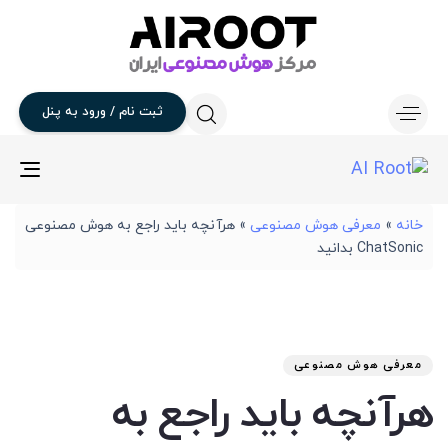
ثبت
نام
/
ورود
به
پنل
gle
ion
خانه
»
معرفی هوش مصنوعی
»
هرآنچه باید راجع به هوش مصنوعی
ChatSonic بدانید
تار
آخر
نوی
من
انت
برو
شد
معرفی هوش مصنوعی
:
در
هرآنچه باید راجع به
: