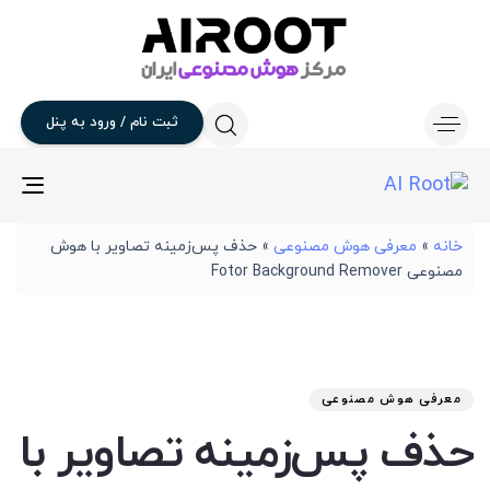
ثبت
نام
/
ورود
به
پنل
gle
ion
خانه
»
معرفی هوش مصنوعی
»
حذف پس‌زمینه تصاویر با هوش
مصنوعی Fotor Background Remover
تار
آخر
نوی
من
انت
برو
شد
معرفی هوش مصنوعی
:
در
حذف پس‌زمینه تصاویر با
: