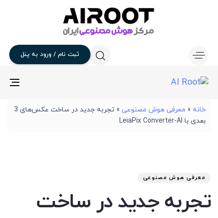
ثبت
نام
/
ورود
به
پنل
gle
ion
خانه
»
معرفی هوش مصنوعی
»
تجربه جدید در ساخت عکس‌های 3
بعدی با LeiaPix Converter-AI
تار
آخر
نوی
من
انت
برو
شد
معرفی هوش مصنوعی
:
در
تجربه جدید در ساخت
: