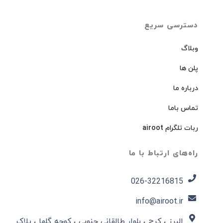
دسترسی سریع
وبلاگ
پلن ها
درباره ما
تماس باما
ربات تلگرام airoot
راه‌های ارتباط با ما
026-32216815​
info@airoot.ir
البرز ، کرج ، بلوار طالقانی جنوبی ، کوچه گلها ، پلاک