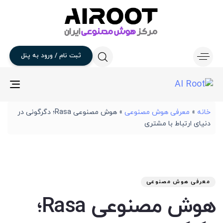
ثبت
نام
/
ورود
به
پنل
gle
ion
خانه
»
معرفی هوش مصنوعی
»
هوش مصنوعی Rasa؛ دگرگونی در
دنیای ارتباط با مشتری
تار
آخر
نوی
من
انت
برو
شد
معرفی هوش مصنوعی
:
در
هوش مصنوعی Rasa؛
: