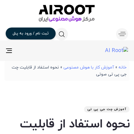
ثبت
نام
/
ورود
به
پنل
gle
ion
خانه
»
آموزش کار با هوش مصنوعی
»
نحوه استفاد از قابلیت چت
جی پی تی صوتی
تار
آخر
نوی
من
انت
برو
شد
آموزش چت جی پی تی
:
در
نحوه استفاد از قابلیت
: