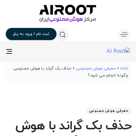
ثبت
نام
/
ورود
به
پنل
gle
ion
خانه
»
معرفی هوش مصنوعی
»
حذف بک گراند با هوش مصنوعی
چگونه انجام می شود؟
تار
آخر
نوی
من
انت
برو
شد
معرفی هوش مصنوعی
:
در
حذف بک گراند با هوش
: