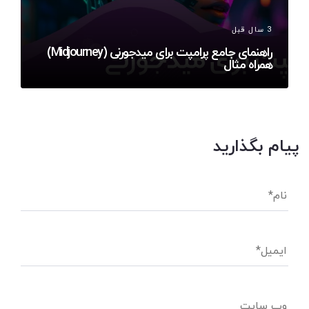
3 سال قبل
راهنمای جامع پرامپت برای میدجورنی (Midjourney)
همراه مثال
پیام بگذارید