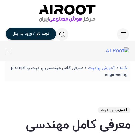
ثبت
نام
/
ورود
به
پنل
gle
ion
خانه
»
آموزش پرامپت
»
معرفی کامل مهندسی پرامپت یا prompt
engineering
تار
آخر
نوی
من
انت
برو
شد
آموزش پرامپت
:
در
معرفی کامل مهندسی
: