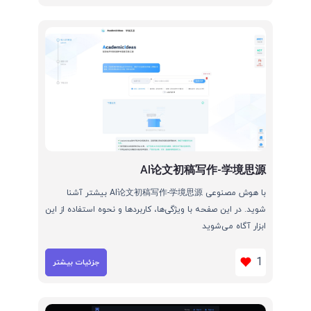
AI论文初稿写作-学境思源
با هوش مصنوعی AI论文初稿写作-学境思源 بیشتر آشنا
شوید. در این صفحه با ویژگی‌ها، کاربردها و نحوه استفاده از این
ابزار آگاه می‌شوید
1
جزئیات بیشتر