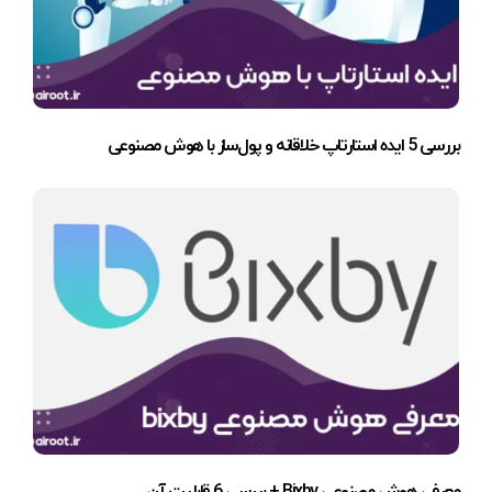
بررسی 5 ایده استارتاپ خلاقانه و پول‌ساز با هوش مصنوعی
معرفی هوش مصنوعی Bixby + بررسی 6 قابلیت آن