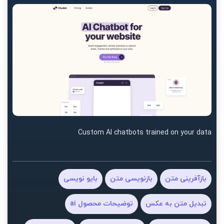
Custom AI chatbots trained on your data
بازآفرینی متن
بازنویسی متن
بایو نویسی
تبدیل متن به عکس
توضیحات محصول ai