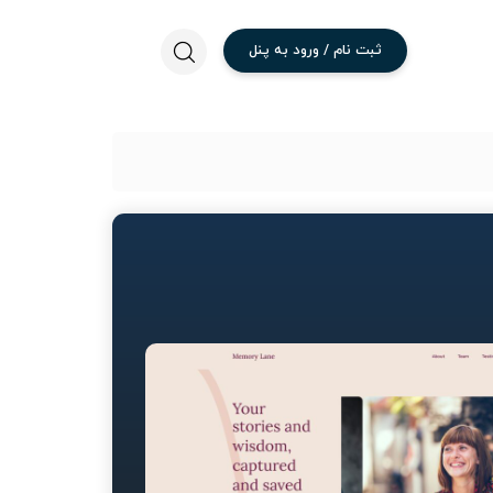
ثبت
نام
/
ورود
به
پنل