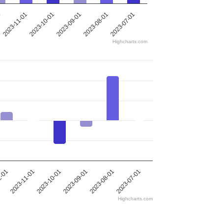
2023-11-01
1
2023-07-01
2023-08-01
2023-09-01
2023-10-01
Highcharts.com
2-01
2023-11-01
2023-10-01
2023-09-01
2023-08-01
2023-07-01
Highcharts.com