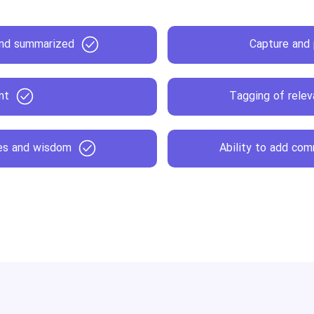
 and summarized
Capture and 
nt
Tagging of relev
pes and wisdom
Ability to add com