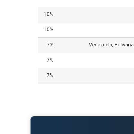
10%
10%
7%
Venezuela, Bolivaria
7%
7%