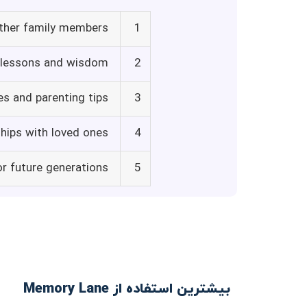
other family members
1
e lessons and wisdom
2
s and parenting tips
3
ships with loved ones
4
or future generations
5
بیشترین استفاده از Memory Lane