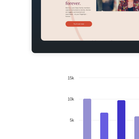
15k
10k
5k