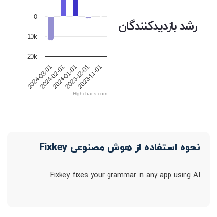
0
رشد بازدیدکنندگان
-10k
-20k
2024-01-01
2023-12-01
2023-11-01
2024-03-01
2024-02-01
Highcharts.com
نحوه استفاده از هوش مصنوعی Fixkey
Fixkey fixes your grammar in any app using AI