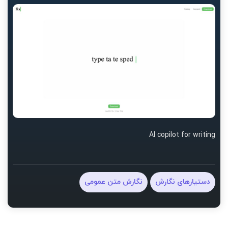
AI copilot for writing
دستیارهای نگارش
نگارش متن عمومی