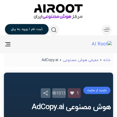
ثبت
نام
/
ورود
به
پنل
gle
ion
خانه
»
معرفی هوش مصنوعی
»
AdCopy.ai
بازدید از سایت
1013
1
هوش مصنوعی AdCopy.ai