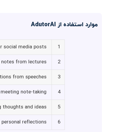
موارد استفاده از AdutorAI
or social media posts
1
 notes from lectures
2
ations from speeches
3
 meeting note-taking
4
g thoughts and ideas
5
personal reflections
6