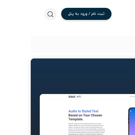
ثبت
نام
/
ورود
به
پنل