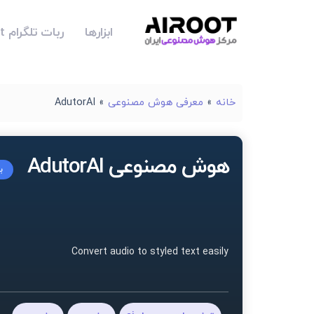
ابزارها
ربات تلگرام Airoot
خانه
»
معرفی هوش مصنوعی
»
AdutorAI
هوش مصنوعی AdutorAI
ب
Convert audio to styled text easily