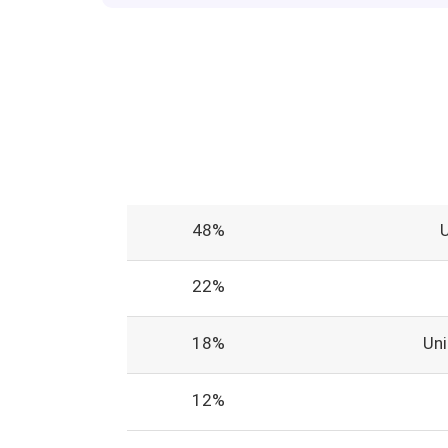
48%
22%
18%
Un
12%