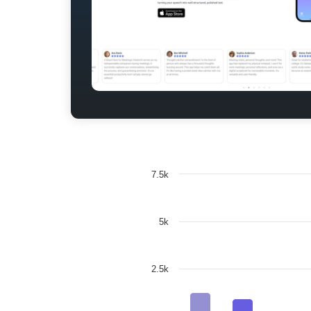
7.5k
5k
2.5k