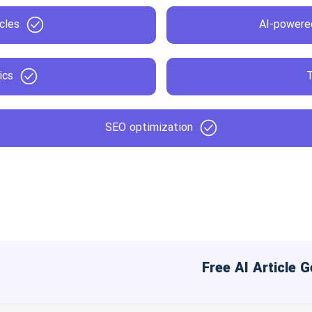
cles
AI-powere
ics
SEO optimization