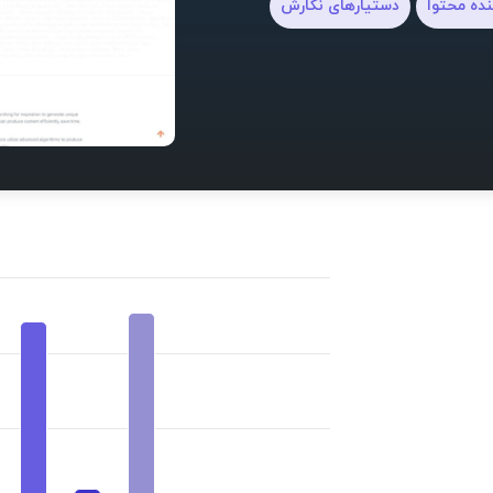
نده محتوا
دستیارهای نگارش