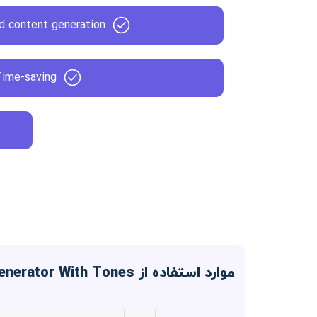
d content generation
Time-saving
موارد استفاده از Free AI Article Generator With Tones