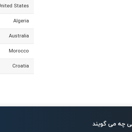
United States
Algeria
Australia
Morocco
Croatia
ی چه می گویند