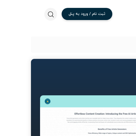
ثبت
نام
/
ورود
به
پنل