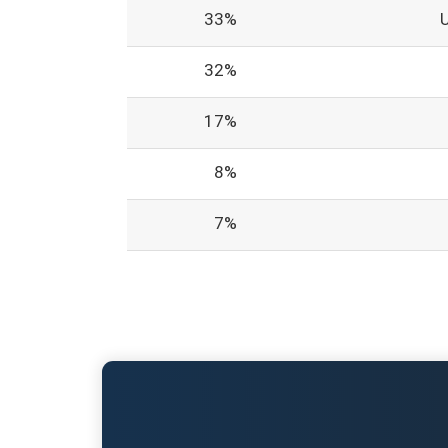
33%
32%
17%
8%
7%