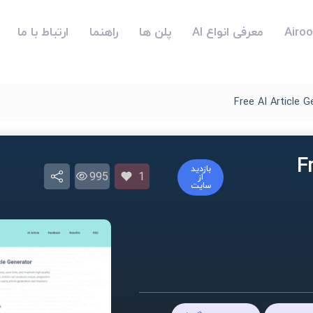
معرفی انواع AI
پلن ها
راهنما
ارتباط با ما
Free AI Article 
Fre
بازدید
995
1
از
سایت