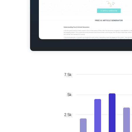
7.5k
5k
2.5k