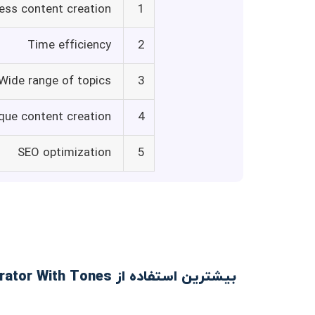
less content creation
1
Time efficiency
2
Wide range of topics
3
que content creation
4
SEO optimization
5
بیشترین استفاده از Free AI Article Generator With Tones