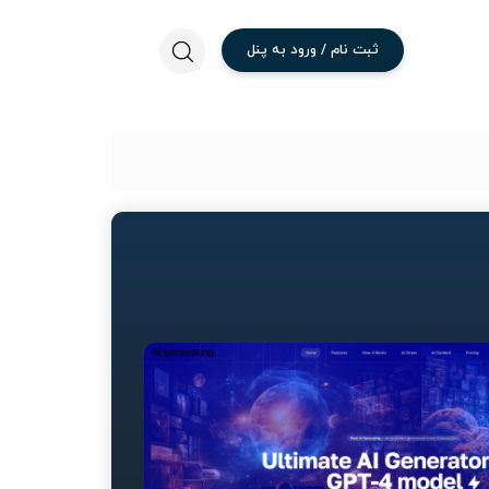
ثبت
نام
/
ورود
به
پنل