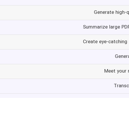
Generate high-qu
Summarize large PDF
Create eye-catching
Genera
Meet your n
Transc