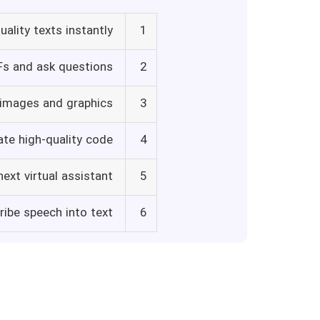
ality texts instantly
1
s and ask questions
2
 images and graphics
3
te high-quality code
4
ext virtual assistant
5
ribe speech into text
6