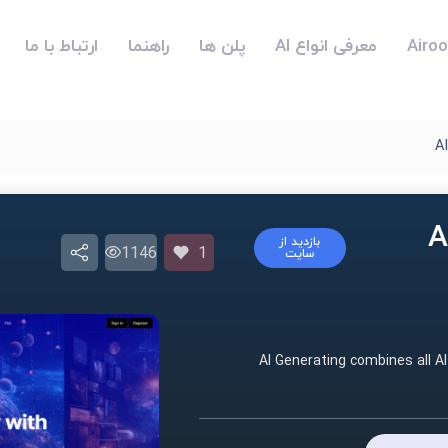
معرفی انواع AI
پلن ها
راهنما
ارتباط با ما
A
AI
بازدید از
1146
1
سایت
AI Generating combines all A