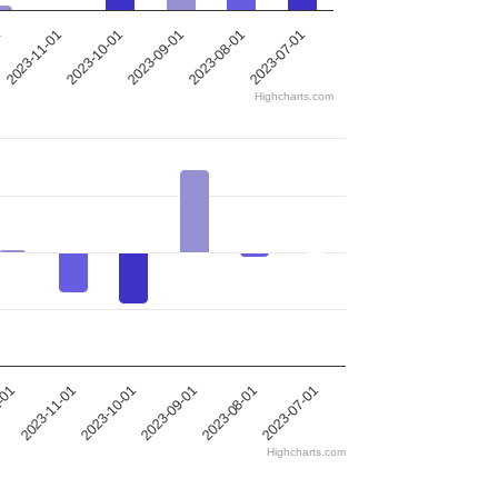
2023-11-01
1
2023-07-01
2023-08-01
2023-09-01
2023-10-01
Highcharts.com
2023-11-01
2023-08-01
2023-10-01
-01
2023-07-01
2023-09-01
Highcharts.com