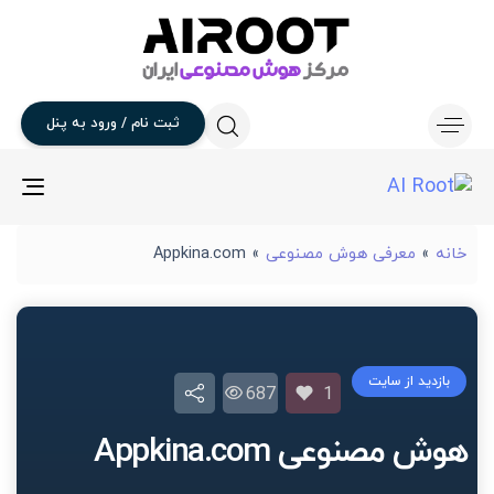
ثبت
نام
/
ورود
به
پنل
gle
ion
خانه
»
معرفی هوش مصنوعی
»
Appkina.com
بازدید از سایت
687
1
هوش مصنوعی Appkina.com