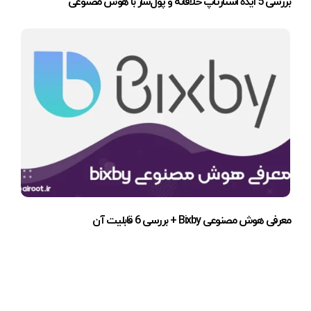
بررسی 5 ایده استارتاپ خلاقانه و پول‌ساز با هوش مصنوعی
معرفی هوش مصنوعی Bixby + بررسی 6 قابلیت آن