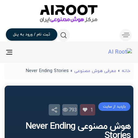
ثبت
نام
/
ورود
به
پنل
gle
ion
خانه
»
معرفی هوش مصنوعی
»
Never Ending Stories
بازدید از سایت
793
1
هوش مصنوعی Never Ending
Stories