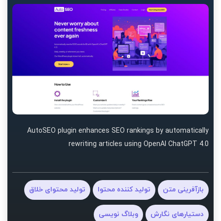
AutoSEO plugin enhances SEO rankings by automatically
rewriting articles using OpenAI ChatGPT 4.0
بازآفرینی متن
تولید کننده محتوا
تولید محتوای خلاق
دستیارهای نگارش
وبلاگ نویسی