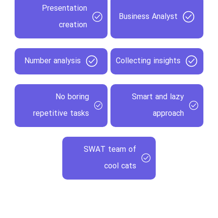
Presentation
Business Analyst
creation
Number analysis
Collecting insights
No boring
Smart and lazy
repetitive tasks
approach
SWAT team of
cool cats