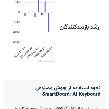
5M
0
-5M
رشد بازدیدکنندگان
-10M
-15M
2023-07-01
2023-09-01
2023-11-01
2023-03-01
2023-05-01
Highcharts.com
نحوه استفاده از هوش مصنوعی
SmartBoard: AI Keyboard
برای استفاده از ChatGPT API، به سادگی صفحه کلید را