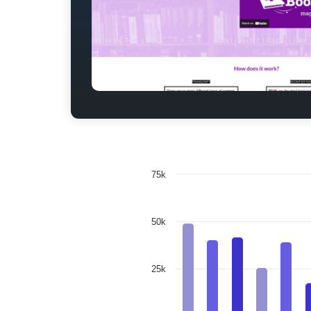
75k
50k
25k