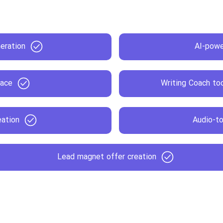
neration
AI-powe
face
Writing Coach too
eation
Audio-to
Lead magnet offer creation