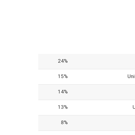
24%
15%
Un
14%
13%
8%