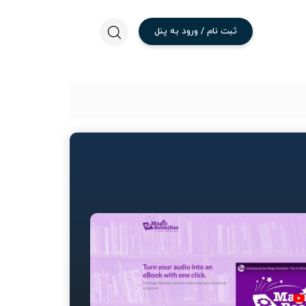
ثبت
نام
/
ورود
به
پنل