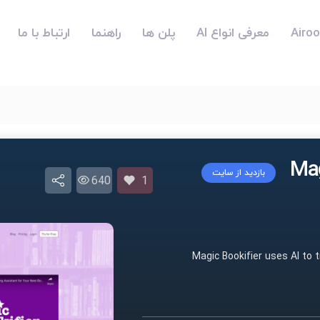
معرفی انواع AI
پلن ها
راهنما
ارتباط با ما
بازدید از سایت
640
1
Magic Bookifier uses AI to 