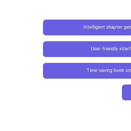
Intelligent chapter ge
User-friendly inter
Time-saving book cr