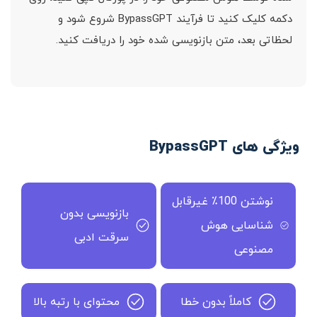
دکمه کلیک کنید تا فرآیند BypassGPT شروع شود و
لحظاتی بعد، متن بازنویسی شده خود را دریافت کنید.
ویژگی های BypassGPT
نوشتن 100٪ غیرقابل
بازنویسی بدون
شناسایی هوش
سرقت ادبی
مصنوعی
کاملاً بدون خطا
محتوای با رتبه بالا