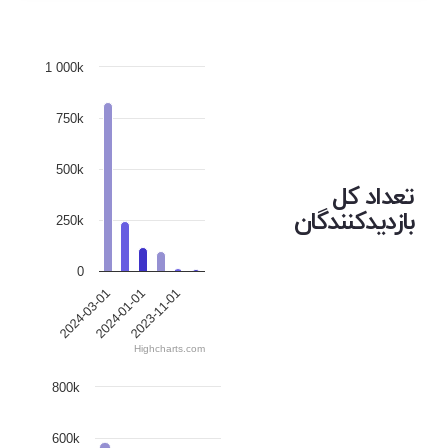
1 000k
750k
500k
تعداد کل
بازدیدکنندگان
250k
0
2023-11-01
2024-03-01
2024-01-01
Highcharts.com
800k
600k