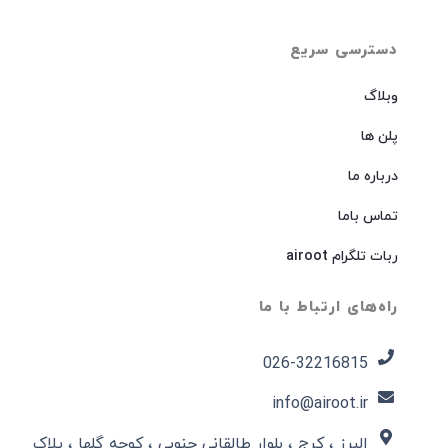
دسترسی سریع
وبلاگ
پلن ها
درباره ما
تماس باما
ربات تلگرام airoot
راه‌های ارتباط با ما
026-32216815​
info@airoot.ir
البرز ، کرج ، بلوار طالقانی جنوبی ، کوچه گلها ، پلاک