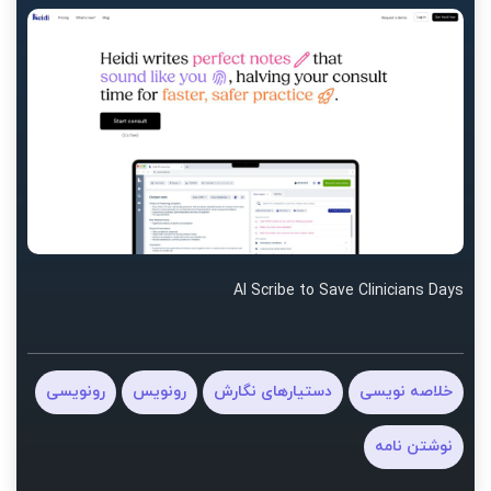
AI Scribe to Save Clinicians Days
خلاصه نویسی
دستیارهای نگارش
رونویس
رونویسی
نوشتن نامه