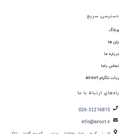
دسترسی سریع
وبلاگ
پلن ها
درباره ما
تماس باما
ربات تلگرام airoot
راه‌های ارتباط با ما
026-32216815​
info@airoot.ir
البرز ، کرج ، بلوار طالقانی جنوبی ، کوچه گلها ، پلاک