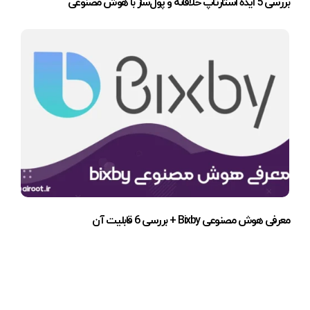
بررسی 5 ایده استارتاپ خلاقانه و پول‌ساز با هوش مصنوعی
معرفی هوش مصنوعی Bixby + بررسی 6 قابلیت آن