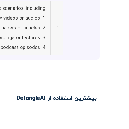
 scenarios, including:
1. Saving time by quickly summarizing lengthy videos or audios
2. Extracting key information from research papers or articles
1
3. Reviewing meeting recordings or lectures
4. Efficiently consuming news or podcast episodes
بیشترین استفاده از DetangleAI