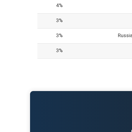
4%
3%
3%
Russi
3%