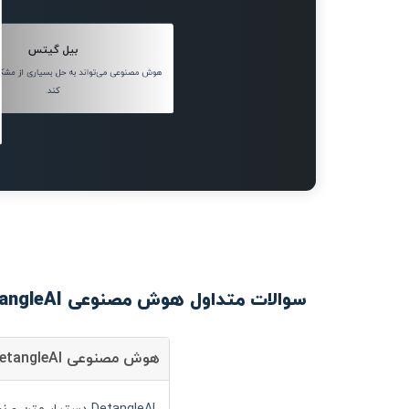
بیل گیتس
هوش مصنوعی می‌تواند به حل بسیاری از مش
کند.
سوالات متداول هوش مصنوعی DetangleAI
هوش مصنوعی DetangleAI چیست؟