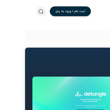
ثبت
نام
/
ورود
به
پنل