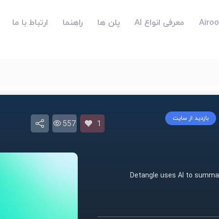
معرفی انواع AI
پلن ها
راهنما
ارتباط با ما
بازدید از سایت
557
1
Detangle uses AI to summari