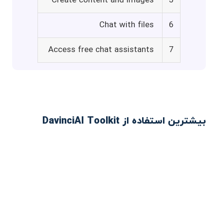
Create content and images
5
Chat with files
6
Access free chat assistants
7
بیشترین استفاده از DavinciAI Toolkit