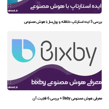
بررسی 5 ایده استارتاپ خلاقانه و پول‌ساز با هوش مصنوعی
معرفی هوش مصنوعی Bixby + بررسی 6 قابلیت آن