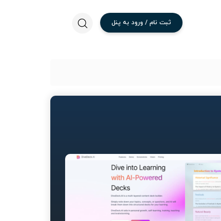
ثبت
نام
/
ورود
به
پنل