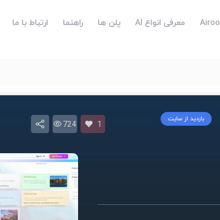
معرفی انواع AI
پلن ها
راهنما
ارتباط با ما
بازدید از سایت
724
1