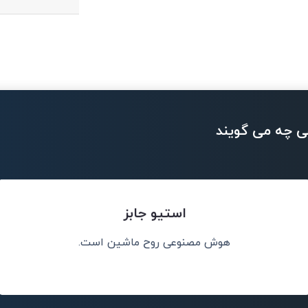
ی چه می گویند
استیو جابز
هوش مصنوعی روح ماشین است.
چیز درست را به
هوش مصنوعی د