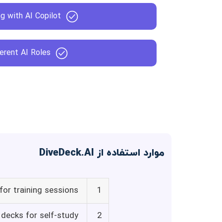
ng with AI Copilot
erent AI Roles
موارد استفاده از DiveDeck.AI
for training sessions
1
 decks for self-study
2