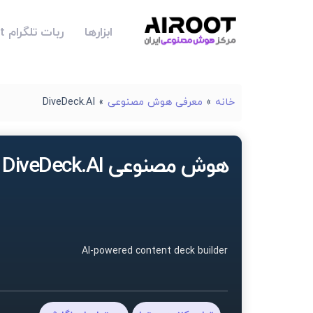
ابزارها
ربات تلگرام Airoot
خانه
»
معرفی هوش مصنوعی
»
DiveDeck.AI
هوش مصنوعی DiveDeck.AI
AI-powered content deck builder