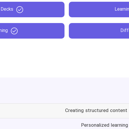
d Decks
Learni
ning
Diff
Creating structured content 
Personalized learning