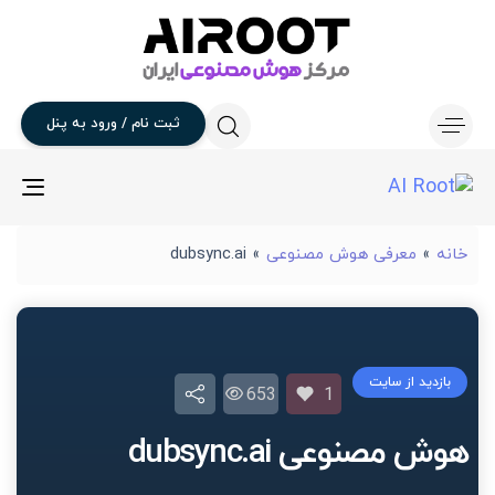
ثبت
نام
/
ورود
به
پنل
gle
ion
خانه
»
معرفی هوش مصنوعی
»
dubsync.ai
بازدید از سایت
653
1
هوش مصنوعی dubsync.ai