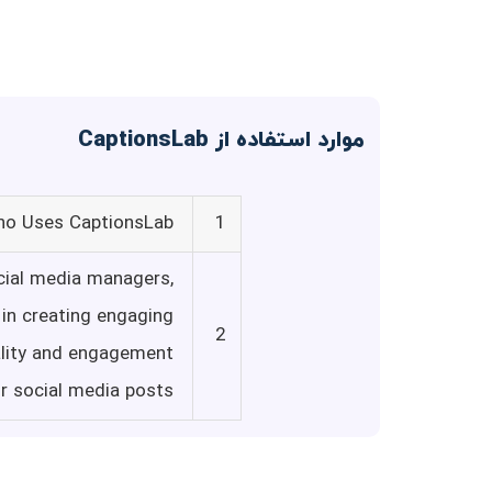
موارد استفاده از CaptionsLab
o Uses CaptionsLab?
1
ocial media managers,
 in creating engaging
2
uality and engagement
ir social media posts.