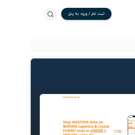
ثبت
نام
/
ورود
به
پنل