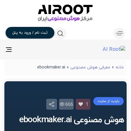
ثبت
نام
/
ورود
به
پنل
gle
ion
خانه
»
معرفی هوش مصنوعی
»
ebookmaker.ai
بازدید از سایت
666
1
هوش مصنوعی ebookmaker.ai