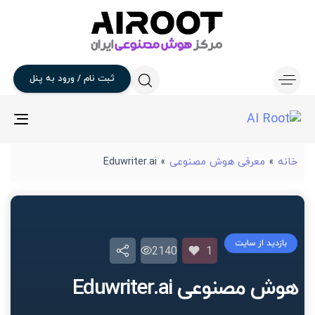
ثبت
نام
/
ورود
به
پنل
gle
ion
خانه
»
معرفی هوش مصنوعی
»
Eduwriter.ai
بازدید از سایت
2140
1
هوش مصنوعی Eduwriter.ai