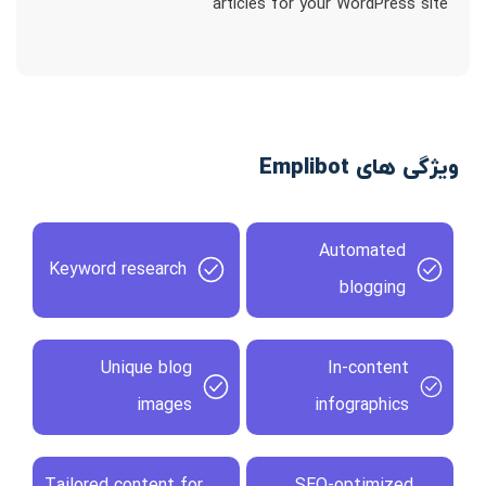
articles for your WordPress site
ویژگی های Emplibot
Automated
Keyword research
blogging
Unique blog
In-content
images
infographics
Tailored content for
SEO-optimized