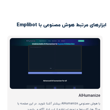
ابزارهای مرتبط هوش مصنوعی با Emplibot
AIHumanize
با هوش مصنوعی AIHumanize بیشتر آشنا شوید. در این صفحه با
ویژگی‌ها، کاربردها و نحوه استفاده از این ابزار آگاه می‌شوید